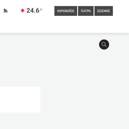
24.6
C
ΚΟΡΩΝΟΪΟΣ
ΠΑΤΡΑ
ΣΕΙΣΜΟΣ
17:20
Η ΕΕ καλεί να σταματήσει η βία μεταξύ του Ισραήλ και των
γωγής στα ΑΕΙ
17:00
Διαδικτυακή ημερίδα την Τετάρτη για
λονίκη
16:50
Διευθύντρια σχολείου έκανε μήνυση σε
τον βόθρο που καθάριζε και πνίγηκε
16:40
Συνάντηση
ερά: Ειδική ομάδα στο «κυνήγι» των φονιάδων της
ιά
16:20
Η Ελληνική Ολυμπιακή Επιτροπή προσδιορίζει τα
 για την επιδότηση της εστίασης