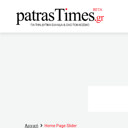
www.patrastimes.gr
17:28
Γλυκά Νερά: Δεμένο
Παλαιστινίων
17:1
την ασφάλεια των εκδρομ
καθηγητή που πήγε για μάθ
Ζαΐμη με τον Γενικό Γραμ
Καρολάιν
16:30
Με
Ομαδικά Ολυμπιακά Αθλήμ
Αρχική
Home Page Slider