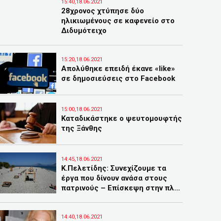
15:40,18.06.2021
28χρονος χτύπησε δύο
ηλικιωμένους σε καφενείο στο
Διδυμότειχο
15:20,18.06.2021
Απολύθηκε επειδή έκανε «like»
σε δημοσιεύσεις στο Facebook
15:00,18.06.2021
Καταδικάστηκε ο ψευτομουφτής
της Ξάνθης
14:45,18.06.2021
Κ.Πελετίδης: Συνεχίζουμε τα
έργα που δίνουν ανάσα στους
πατρινούς – Επίσκεψη στην πλ...
14:40,18.06.2021