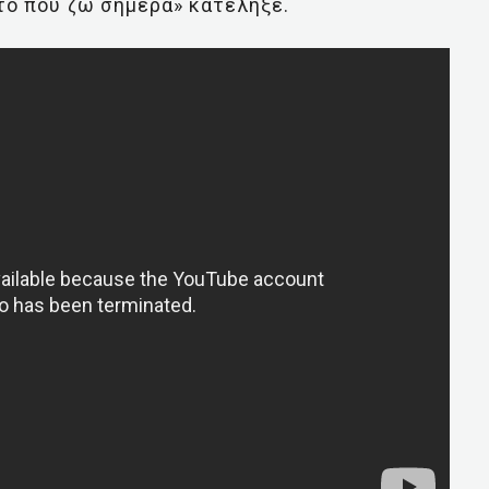
υτό που ζω σήμερα» κατέληξε.