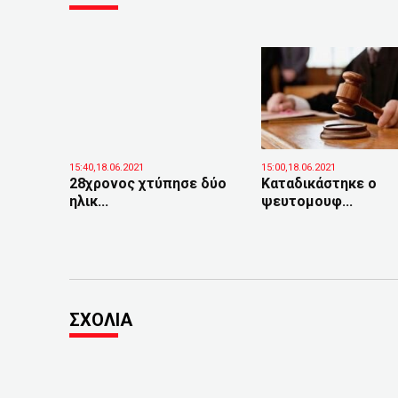
15:40,18.06.2021
15:00,18.06.2021
28χρονος χτύπησε δύο
Καταδικάστηκε ο
ηλικ...
ψευτομουφ...
ΣΧΟΛΙΑ