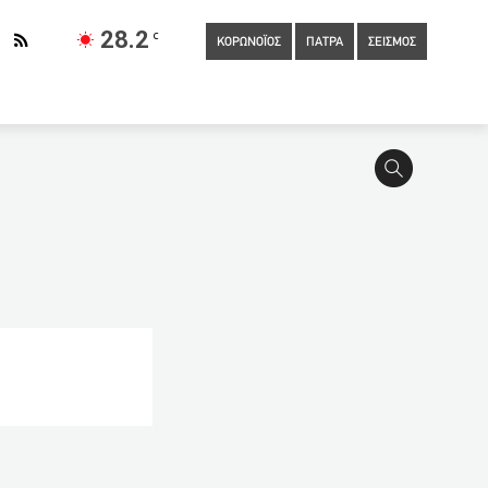
28.2
C
ΚΟΡΩΝΟΪΟΣ
ΠΑΤΡΑ
ΣΕΙΣΜΟΣ
λύθηκε επειδή έκανε «like» σε δημοσιεύσεις στο
ης: Συνεχίζουμε τα έργα που δίνουν ανάσα στους πατρινούς –
ολές
14:00
Ξεπέρασαν τα 4 εκατ. οι θάνατοι εξαιτίας της
ς Τ
13:00
Στο Μαξίμου σήμερα το πόρισμα της επιτροπής
Λύκεια (ΓΕΛ, ΕΠΑΛ και Πρότυπα )
12:53
Αχαία: Πέθανε
ρονος πιλότος: «Είμαι μετανιωμένος για την πράξη μου και θέλω
υ (ΦΩΤΟ)