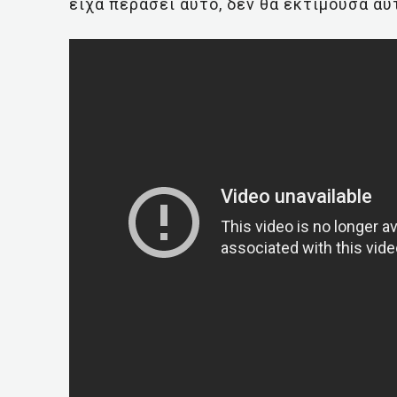
είχα περάσει αυτό, δεν θα εκτιμούσα α