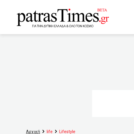
www.patrastimes.gr
15:40
28χρονος χτύπησε δ
Facebook
15:00
Κα
Επίσκεψη στην πλάζ
COVID-19 παγκοσμίως
Βιοηθικής για τους υποχ
γυναίκα στο Νοσοκομείο Κ
να τιμωρηθώ»
12:4
Αρχική
life
Lifestyle