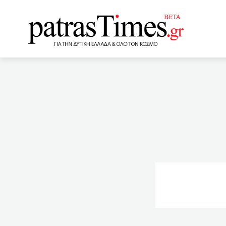
www.patrastimes.gr
00:20
Ανάπτυξη 3,8% φέτο
Αλόννησο (VIDEO)
ΕΛΑΣ για την εισαγωγή σ
δικαιωμάτων
22:20
εμβόλιο της Johnson & Jo
τους»
21:40
Οι θά
φυλακισμένοι και η δολο
20:50
Βγήκε η προκήρυξη 