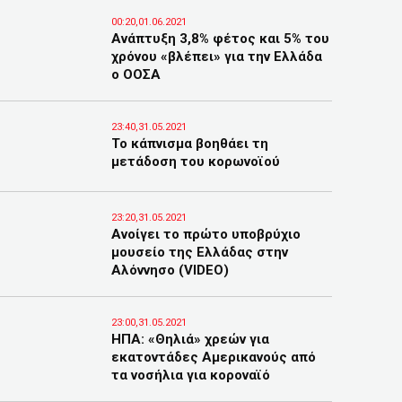
00:20,01.06.2021
Ανάπτυξη 3,8% φέτος και 5% του
χρόνου «βλέπει» για την Ελλάδα
ο ΟΟΣΑ
23:40,31.05.2021
Το κάπνισμα βοηθάει τη
μετάδοση του κορωνοϊού
23:20,31.05.2021
Ανοίγει το πρώτο υποβρύχιο
μουσείο της Ελλάδας στην
Αλόννησο (VIDEO)
23:00,31.05.2021
ΗΠΑ: «Θηλιά» χρεών για
εκατοντάδες Αμερικανούς από
τα νοσήλια για κοροναϊό