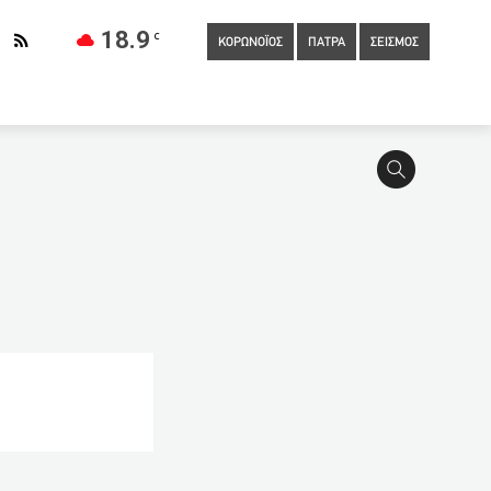
18.9
C
ΚΟΡΩΝΟΪΟΣ
ΠΑΤΡΑ
ΣΕΙΣΜΟΣ
0
Ανοίγει το πρώτο υποβρύχιο μουσείο της Ελλάδας στην
οσήλια για κοροναϊό
22:40
Συμπληρωματική προκήρυξη της
κή ατιμωρησία αστυνομικών για παραβίαση ανθρωπίνων
ώπων της νύχτας
22:19
Θρομβώσεις: Γιατί μας αγχώνει το
υγος της 44χρονης – «Ελπίζω να μην έχουν ήσυχη την συνείδησή
λίων
21:29
Η «κατάρα» των ριάλιτι: 2 νεκροί σε τροχαίο, 2
021: Τα «κλειδιά» που μειώνουν το φετινό φόρο
ρχή