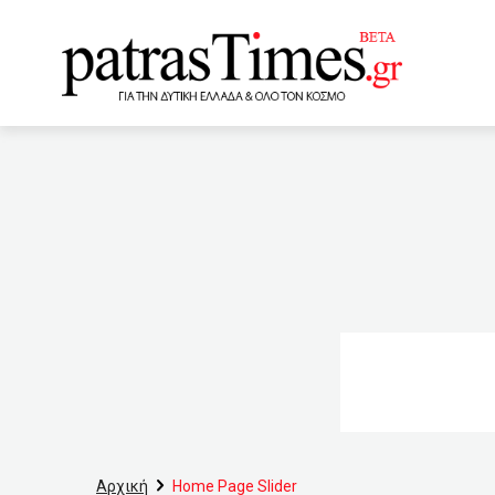
www.patrastimes.gr
12:40
Αδήλωτα τετραγωνικ
καταναλωτές
12:00
εμπορικά
11:20
Τι
επιχειρήσεις ετών
θα πετάξουμε τις μάσκες 
μελανιασμένη και χτυπημέ
της Pfizer προκαλεί ισχυ
Αρχική
Home Page Slider