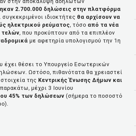
ησαν στην αποκάλυψη αδήλωτων
ηκαν 2.700.000 δηλώσεις στην πλατφόρμα
ι συγκεκριμένοι ιδιοκτήτες
θα αρχίσουν να
ύς ηλεκτρικού ρεύματος
, τόσο
από τα νέα
 τελών
, που προκύπτουν από τα επιπλέον
ναδρομικά
με αφετηρία υπολογισμού την 1η
ου έχει θέσει το Υπουργείο Εσωτερικών
δηλώσεων. Ωστόσο, πιθανότατα θα χρειαστεί
 στοιχεία της
Κεντρικής Ένωσης Δήμων και
παρακάτω, μέχρι 3 Ιουνίου
του 45% των δηλώσεων
(σήμερα το ποσοστό
ο).