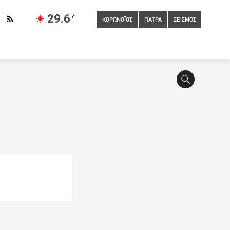
29.6
C
ΚΟΡΩΝΟΪΟΣ
ΠΑΤΡΑ
ΣΕΙΣΜΟΣ
τιμήσεων στην ελληνική αγορά: Στο έλεος της ακρίβειας οι
ο το σχέδιο
11:40
Τι αλλάζει σε σούπερ μάρκετ και
α από ΑΔΑΕ για τις παρακολουθήσεις υπόπτων – Στον αέρα
 σε 17χρονη για τα μαχαιρώματα
09:20
Κορονοϊός: Πότε
αγγελία καθαρίστριας για βιασμό στα Πετράλωνα: «Ήταν
ε πριν του παραθέσουμε τα στοιχεία
08:20
Το εμβόλιο
 δις ευρώ οι συναλλαγές με κάρτες το 2020