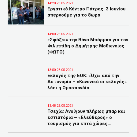
14:20,28.05.2021
Εργατικό Κέντρο Πάτρας: 3 Ιουνίου
απεργούμε για το 8ωρο
14:00,28.05.2021
«Σφάζει» την Βάνα Μπάρμπα για τον
Φιλιππίδη ο Δημήτρης Μοθωναίος
(ΦΩΤΟ)
13:50,28.05.2021
Eκλογές της ΕΟΚ: «Όχι» από την
Αστυνομία – «Κανονικά οι εκλογές»
λέει η Ομοσπονδία
13:48,28.05.2021
Τσεχία: Ανοίγουν πλήρως μπαρ και
εστιατόρια – «Ελεύθερος» ο
τουρισμός για επτά χώρες...