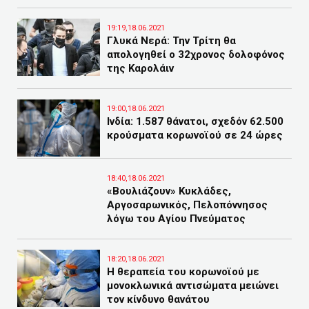
19:19,18.06.2021
Γλυκά Νερά: Την Τρίτη θα
απολογηθεί ο 32χρονος δολοφόνος
της Καρολάιν
19:00,18.06.2021
Ινδία: 1.587 θάνατοι, σχεδόν 62.500
κρούσματα κορωνοϊού σε 24 ώρες
18:40,18.06.2021
«Βουλιάζουν» Κυκλάδες,
Αργοσαρωνικός, Πελοπόννησος
λόγω του Αγίου Πνεύματος
18:20,18.06.2021
Η θεραπεία του κορωνοϊού με
μονοκλωνικά αντισώματα μειώνει
τον κίνδυνο θανάτου