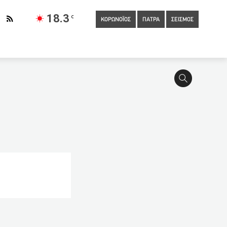
18.3
C
ΚΟΡΩΝΟΪΟΣ
ΠΑΤΡΑ
ΣΕΙΣΜΟΣ
46
Καπραβέλος: 20.000 κρούσματα το πρώτο 10ημερο του
ιδιά (VIDEO)
10:30
Πάτρα: Σε ξεσηκωμό καλεί για το
ωτάκη, ο αστυνομικός που έπεσε από τον πέμπτο όροφο και
χους
10:00
Βασιλακόπουλος: Δεν τελείωσε η πανδημία με
Διοικητή της 6ης ΥΠΕ
09:47
Πάτρα: Φορτηγάκι
ωληνωμένοι το πρώτο 10ήμερο του Ιουνίου
09:30
Σε δύο
α των εμβολίων και για τους κάτω των 30 ετών