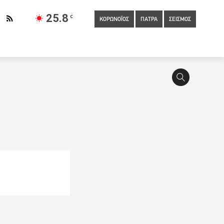
25.8
C
ΚΟΡΩΝΟΪΟΣ
ΠΑΤΡΑ
ΣΕΙΣΜΟΣ
ς στον 47χρονο που πυροβόλησε και τραυμάτισε τον αδερφό
λονται οι δυο επόμενες συναντήσεις της ΚΕΔΗΠ με
 τα προνόμια στους εμβολιασμένους
10:29
Αντικειμενικές
ου νοσηλεύονται στα δύο νοσοκομεία
10:00
Σαρηγιάννης: 15
πό τη ζωή ο πατέρας του Παναγιώτη Χελά, Κωνσταντίνος
09:10
Νέο σιδηροδρομικό δυστύχημα συγκλονίζει το