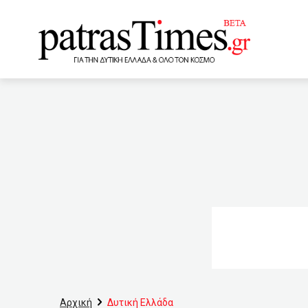
www.patrastimes.gr
11:40
Ώρα Πατρών: Ανεπιθ
του
11:10
Και στη
πληρώματα
10:40
αξίες: Ο νέος χάρτης – Όλ
Ιουνίου θα έχουμε λιγότε
09:20
Παγώνη: Θα πάμε 4ο 
Πακιστάν
09:00
Ακ
Αρχική
Δυτική Ελλάδα