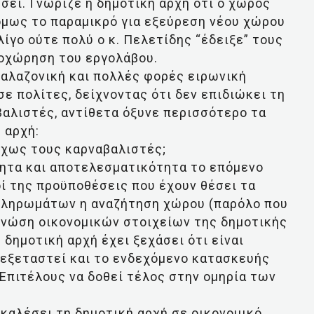
σει. Γνώριζε η δημοτική αρχή ότι ο χώρος
όμως το παραμικρό για εξεύρεση νέου χώρου
ίγο ούτε πολύ ο κ. Πελετίδης “έδειξε” τους
ποχώρηση του εργολάβου.
αλαζονική και πολλές φορές ειρωνική
ε πολίτες, δείχνοντας ότι δεν επιδιώκει τη
αλιστές, αντίθετα όξυνε περισσότερο τα
 αρχή:
δίχως τους καρναβαλιστές;
τητα και αποτελεσματικότητα το επόμενο
οί της προϋποθέσεις που έχουν θέσει τα
πληρωμάτων η αναζήτηση χώρου (παρόλο που
 γνώση οικονομικών στοιχείων της δημοτικής
 δημοτική αρχή έχει ξεχάσει ότι είναι
ς εξεταστεί και το ενδεχόμενο κατασκευής
 Επιτέλους να δοθεί τέλος στην ομηρία των
καλέσει τη δημοτική αρχή σε οικονομικό