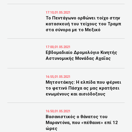
17:10,01.05.2021
Το Πεντάγωνο ορθώνει τοίχο στην
κατασκευή του τείχους του Τραμπ
στα σύνορα με το Μεξικό
17:00,01.05.2021
Εβδομαδιαίο Δρομολόγιο Κινητής
Αστυνομικής Μονάδας Αχαΐας
16:55,01.05.2021
Μητσοτάκης: Η ελπίδα που φέρνει
το φετινό Πάσχα ας μας κρατήσει
ενωμένους και αισιόδοξους
16:50,01.05.2021
Βασανιστικός ο θάνατος του
Μαραντόνα, που «πέθαινε» επί 12
ώρες