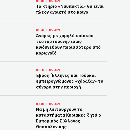
01:40,30.05.2021
Το κτήριο «Ναυπακτία» θα είναι
πλέον ανοικτό στο κοινό
01:20,30.05.2021
Άνδρες με χαμηλά επίπεδα
τεστοστερόνης ίσως
κινδυνεύουν περισσότερο από
κορωνοϊό
01:00,30.05.2021
Έβρος: Έλληνες και Τούρκοι
εμπειρογνώμονες «χάραξαν» τα
σύνορα στην περιοχή
00:40,30.05.2021
Να μη λειτουργούν τα
καταστήματα Κυριακές ζητά ο
Εμπορικός Σύλλογος
Θεσσαλονίκης