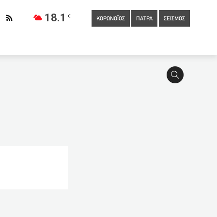
18.1
C
ΚΟΡΩΝΟΪΟΣ
ΠΑΤΡΑ
ΣΕΙΣΜΟΣ
 και Τούρκοι εμπειρογνώμονες «χάραξαν» τα σύνορα στην
ογος Θεσσαλονίκης
00:18
Μάντσεστερ Σίτι – Τσέλσι 0-
δευση
23:20
Το εμβόλιο της CureVac πέρασε την 1η
κλογικό μπλόκο» στη Χρυσή Αυγή
22:40
Στο 15,9% η
ηθέα στο Λαύριο και αποκλεισμός από τους τελικούς της Basket
ο «Απόστολος Νικολαΐδης»
21:40
Η Οικολογική Κίνηση
στηρίζει την παραγωγή εμβολίων στην Ν. Αφρική