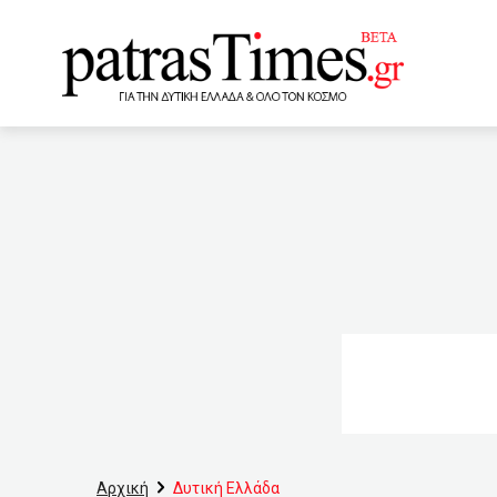
www.patrastimes.gr
01:40
Το κτήριο «Ναυπακτί
περιοχή
00:40
Να 
1
00:01
Έντονη κρι
ανάλυση της τελικής δοκι
ανεργία τον Φεβρουάριο, 
League
22:00
Απαγ
Πάτρας σε Eυρωπαϊκό πρό
Αρχική
Δυτική Ελλάδα