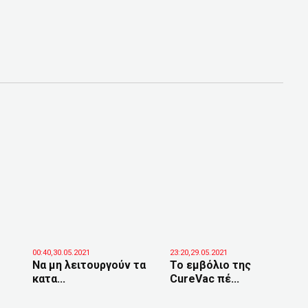
00:40,30.05.2021
23:20,29.05.2021
Να μη λειτουργούν τα
Το εμβόλιο της
κατα...
CureVac πέ...