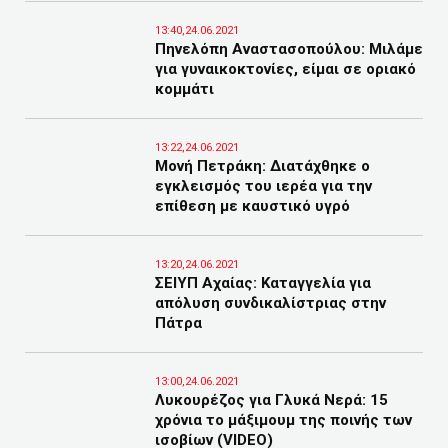
13:40,24.06.2021
Πηνελόπη Αναστασοπούλου: Μιλάμε
για γυναικοκτονίες, είμαι σε οριακό
κομμάτι
13:22,24.06.2021
Μονή Πετράκη: Διατάχθηκε ο
εγκλεισμός του ιερέα για την
επίθεση με καυστικό υγρό
13:20,24.06.2021
ΣΕΙΥΠ Αχαίας: Καταγγελία για
απόλυση συνδικαλίστριας στην
Πάτρα
13:00,24.06.2021
Λυκουρέζος για Γλυκά Νερά: 15
χρόνια το μάξιμουμ της ποινής των
ισοβίων (VIDEO)