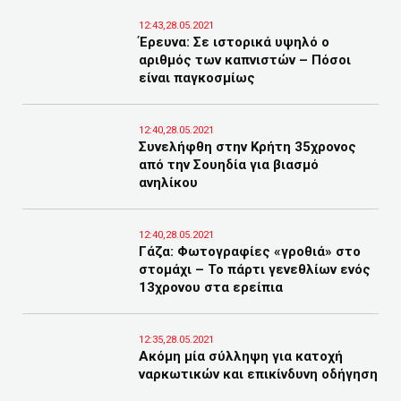
12:43,28.05.2021
Έρευνα: Σε ιστορικά υψηλό ο
αριθμός των καπνιστών – Πόσοι
είναι παγκοσμίως
12:40,28.05.2021
Συνελήφθη στην Κρήτη 35χρονος
από την Σουηδία για βιασμό
ανηλίκου
12:40,28.05.2021
Γάζα: Φωτογραφίες «γροθιά» στο
στομάχι – Το πάρτι γενεθλίων ενός
13χρονου στα ερείπια
12:35,28.05.2021
Ακόμη μία σύλληψη για κατοχή
ναρκωτικών και επικίνδυνη οδήγηση