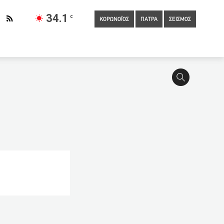
34.1
C
ΚΟΡΩΝΟΪΟΣ
ΠΑΤΡΑ
ΣΕΙΣΜΟΣ
υρέζος για Γλυκά Νερά: 15 χρόνια το μάξιμουμ της ποινής των
Συμβούλιο Δ.Ε
12:20
Νεκρός 19χρονος σε τροχαίο στη
φία ανηλίκων
11:40
Στη Λήμνο έφτασε η βλέννα του
ρικά»
11:00
Στη Σύνοδο Κορυφής σήμερα ο Κυριάκος
ε κάτι, αιμορραγούν οι ζωές μας(ΦΩΤΟ)
10:40
Αισθητή η
ήνιες 2021: Τα θέματα που έπεσαν σήμερα στα ΕΠΑΛ