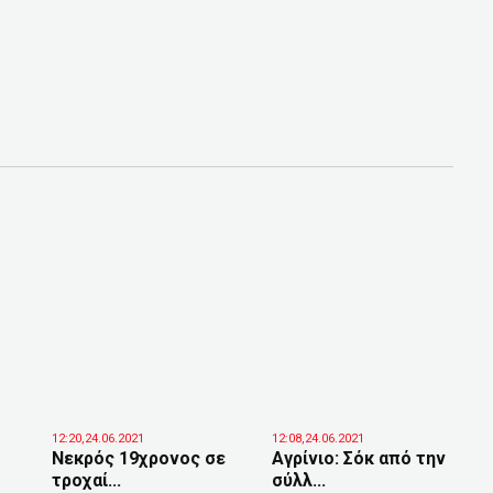
12:20,24.06.2021
12:08,24.06.2021
Νεκρός 19χρονος σε
Αγρίνιο: Σόκ από την
τροχαί...
σύλλ...