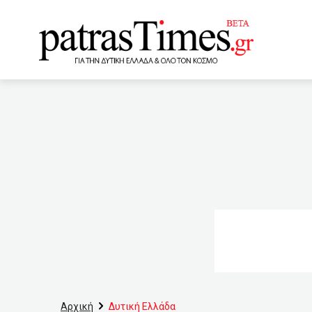
www.patrastimes.gr
13:20
ΣΕΙΥΠ Αχαίας: Κατα
ισοβίων (VIDEO)
12
Θεσσαλονίκη
12:08
Μαρμαρά
11:20
Ολο
Μητσοτάκης
10:50
μείωση των νοσηλευομένω
10:20
Μόσιαλος: Η μετάλλ
Αρχική
Δυτική Ελλάδα