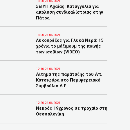
13:20,24.06.2021
ΣΕΙΥΠ Αχαίας: Καταγγελία για
απόλυση συνδικαλίστριας στην
Πάτρα
13:00,24.06.2021
Λυκουρέζος για Γλυκά Νερά: 15
χρόνια το μάξιμουμ της ποινής
των ισοβίων (VIDEO)
12:40,24.06.2021
Αίτημα της παράταξης του Απ.
Κατσιφάρα στο Περιφερειακό
Συμβούλιο Δ.Ε
12:20,24.06.2021
Νεκρός 19χρονος σε τροχαίο στη
Θεσσαλονίκη