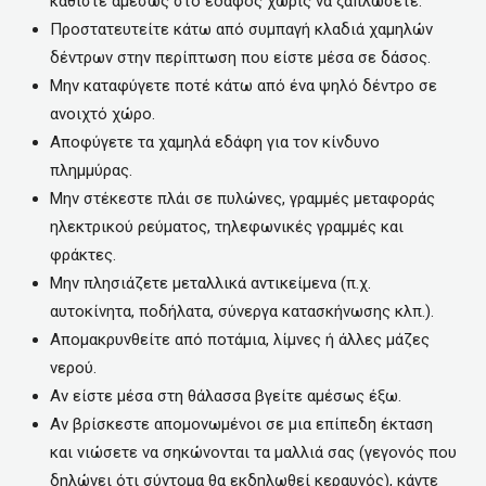
καθίστε αμέσως στο έδαφος χωρίς να ξαπλώσετε.
Προστατευτείτε κάτω από συμπαγή κλαδιά χαμηλών
δέντρων στην περίπτωση που είστε μέσα σε δάσος.
Μην καταφύγετε ποτέ κάτω από ένα ψηλό δέντρο σε
ανοιχτό χώρο.
Αποφύγετε τα χαμηλά εδάφη για τον κίνδυνο
πλημμύρας.
Μην στέκεστε πλάι σε πυλώνες, γραμμές μεταφοράς
ηλεκτρικού ρεύματος, τηλεφωνικές γραμμές και
φράκτες.
Μην πλησιάζετε μεταλλικά αντικείμενα (π.χ.
αυτοκίνητα, ποδήλατα, σύνεργα κατασκήνωσης κλπ.).
Απομακρυνθείτε από ποτάμια, λίμνες ή άλλες μάζες
νερού.
Αν είστε μέσα στη θάλασσα βγείτε αμέσως έξω.
Αν βρίσκεστε απομονωμένοι σε μια επίπεδη έκταση
και νιώσετε να σηκώνονται τα μαλλιά σας (γεγονός που
δηλώνει ότι σύντομα θα εκδηλωθεί κεραυνός), κάντε