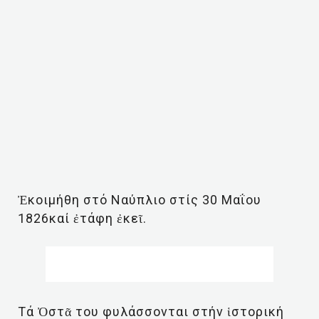
Ἐκοιμήθη στό Ναύπλιο στίς 30 Μαΐου
1826καί ἐτάφη ἐκεῖ.
Τά Ὀστᾶ του φυλάσσονται στήν ἱστορική