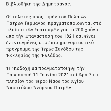
Βιβλιοθήκη τῆς Δημητσάνας.
Οἱ τελετές πρός τιμήν τοῦ Παλαιῶν
Πατρῶν Γερμανοῦ, πραγματοποιοῦνται στό
πλαίσιο τῶν ἑορτασμῶν γιά τά 200 χρόνια
ἀπό τήν Ἐπανάσταση τοῦ 1821 καί εἶναι
ἐντεταγμένες στό ἐπίσημο ἑορταστικό
πρόγραμμα τῆς Ἱερᾶς Συνόδου τῆς
Ἐκκλησίας τῆς Ἑλλάδος.
Ἡ ὑποδοχή θά πραγματοποιηθῇ τήν
Παρασκευή 11 Ἰουνίου 2021 καί ὣρα 7μ.μ.
πλησίον τοῦ Ἱεροῦ Ναοῦ τοῦ Ἁγίου
Ἀποστόλου Ἀνδρέου Πατρῶν.