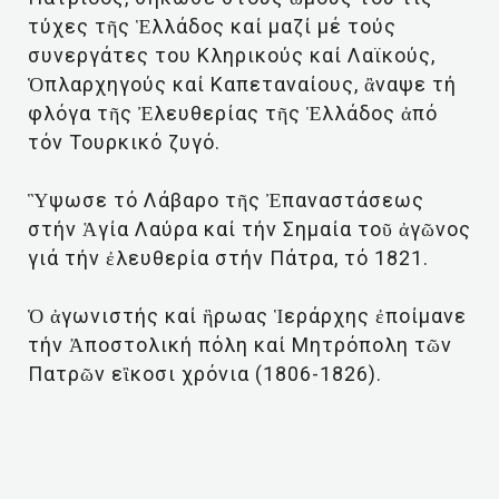
τύχες τῆς Ἑλλάδος καί μαζί μέ τούς
συνεργάτες του Κληρικούς καί Λαϊκούς,
Ὁπλαρχηγούς καί Καπεταναίους, ἂναψε τή
φλόγα τῆς Ἐλευθερίας τῆς Ἑλλάδος ἀπό
τόν Τουρκικό ζυγό.
Ὓψωσε τό Λάβαρο τῆς Ἐπαναστάσεως
στήν Ἁγία Λαύρα καί τήν Σημαία τοῦ ἀγῶνος
γιά τήν ἐλευθερία στήν Πάτρα, τό 1821.
Ὁ ἀγωνιστής καί ἣρωας Ἱεράρχης ἐποίμανε
τήν Ἀποστολική πόλη καί Μητρόπολη τῶν
Πατρῶν εἲκοσι χρόνια (1806-1826).