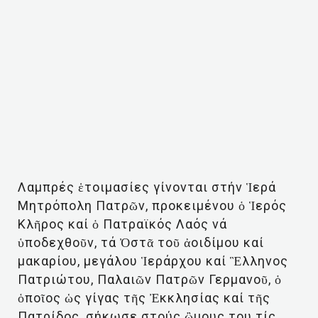
Λαμπρές ἑτοιμασίες γίνονται στήν Ἱερά
Μητρόπολη Πατρῶν, προκειμένου ὁ Ἱερός
Κλῆρος καί ὁ Πατραϊκός Λαός νά
ὑποδεχθοῦν, τά Ὀστᾶ τοῦ ἀοιδίμου καί
μακαρίου, μεγάλου Ἱεράρχου καί Ἓλληνος
Πατριώτου, Παλαιῶν Πατρῶν Γερμανοῦ, ὁ
ὁποῖος ὡς γίγας τῆς Ἐκκλησίας καί τῆς
Πατρίδος, σήκωσε στούς ὢμους του τίς