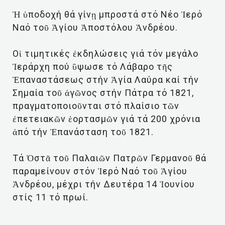
Ἡ ὑποδοχή θά γίνῃ μπροστά στό Νέο Ἱερό
Ναό τοῦ Ἁγίου Ἀποστόλου Ἀνδρέου.
Οἱ τιμητικές ἐκδηλώσεις γιά τόν μεγάλο
Ἱεράρχη πού ὓψωσε τό Λάβαρο τῆς
Ἐπαναστάσεως στήν Ἁγία Λαύρα καί τήν
Σημαία τοῦ ἀγῶνος στήν Πάτρα τό 1821,
πραγματοποιοῦνται στό πλαίσιο τῶν
ἐπετειακῶν ἑορτασμῶν γιά τά 200 χρόνια
ἀπό τήν Ἐπανάσταση τοῦ 1821.
Τά Ὀστᾶ τοῦ Παλαιῶν Πατρῶν Γερμανοῦ θά
παραμείνουν στόν Ἱερό Ναό τοῦ Ἁγίου
Ἀνδρέου, μέχρι τήν Δευτέρα 14 Ἰουνίου
στίς 11 τό πρωί.