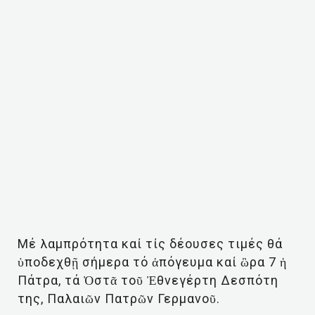
Μέ λαμπρότητα καί τίς δέουσες τιμές θά
ὑποδεχθῇ σήμερα τό ἀπόγευμα καί ὣρα 7 ἡ
Πάτρα, τά Ὀστᾶ τοῦ Ἐθνεγέρτη Δεσπότη
της, Παλαιῶν Πατρῶν Γερμανοῦ.