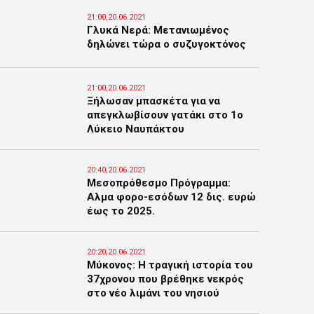
21:00,20.06.2021
Γλυκά Νερά: Μετανιωμένος
δηλώνει τώρα ο συζυγοκτόνος
21:00,20.06.2021
Ξήλωσαν μπασκέτα για να
απεγκλωβίσουν γατάκι στο 1ο
Λύκειο Ναυπάκτου
20:40,20.06.2021
Μεσοπρόθεσμο Πρόγραμμα:
Αλμα φορο-εσόδων 12 δις. ευρώ
έως το 2025.
20:20,20.06.2021
Μύκονος: Η τραγική ιστορία του
37χρονου που βρέθηκε νεκρός
στο νέο λιμάνι του νησιού