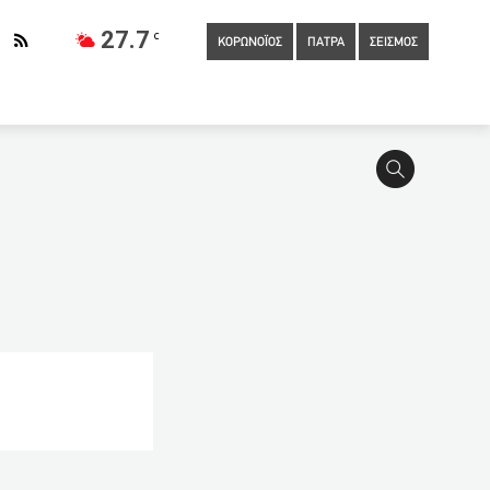
27.7
C
ΚΟΡΩΝΟΪΟΣ
ΠΑΤΡΑ
ΣΕΙΣΜΟΣ
κέτα για να απεγκλωβίσουν γατάκι στο 1ο Λύκειο
ο 2025.
20:20
Μύκονος: Η τραγική ιστορία του 37χρονου
πλοκή τρίτου προσώπου στον φόνο, λέει η εκπρόσωπος της
 του παιδιού
19:20
Φθιώτιδα: Στο νοσοκομείο 35χρονη
ημοσίου και ιδιωτικού τομέα μπορούν να πάρουν
:56
Κορονοϊός: 6 νέα κρούσματα σήμερα στη Δυτική Ελλάδα – 4
διασωληνωμένοι
16:00
Αντίο επιδόματα – Τα χάνουν