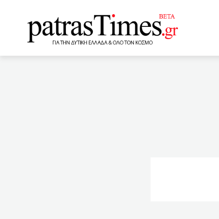
www.patrastimes.gr
21:00
Γλυκά Νερά: Μεταν
Ναυπάκτου
20:40
Μ
που βρέθηκε νεκρός στο ν
ΕΛ.ΑΣ
19:21
Γλυκά
μητέρα μετά τον εμβολιασ
18:00
Δυτική Ελλάδα: Ιερέ
στην Αχαία
17:40
Κ
εκατοντάδες χιλιάδες λό