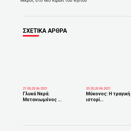
νεκρός στο νέο λιμάνι του νησιού
ΣΧΕΤΙΚΑ ΑΡΘΡΑ
21:00,20.06.2021
20:20,20.06.2021
Γλυκά Νερά:
Μύκονος: Η τραγική
Μετανιωμένος ...
ιστορί...