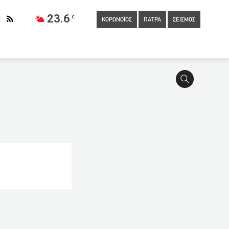
23.6
C
ΚΟΡΩΝΟΪΟΣ
ΠΑΤΡΑ
ΣΕΙΣΜΟΣ
εγος έβαλε φωτιά σε κατάστημα
18:10
Ανοίγουν
ιωμένα ενοίκια τον Ιούνιο
17:40
Αντετοκούνμπο: «Δεν με
ρούσματα – 175 στη Δυτική Ελλάδα
17:35
Κοροναϊός: 2.461
 με πρόσχημα τα… ρούχα στο μπαλκόνι
17:10
Η κυβέρνηση
ουνίου κλείνουν Γυμνάσια και Λύκεια
16:40
L’ Equipe: Ο
 ΠΑΣΟΚ Θεόδωρος Κατσανέβας