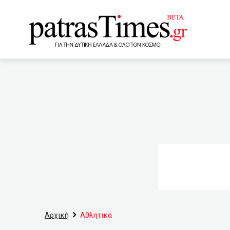
www.patrastimes.gr
18:40
Με άρωμα Πάτρας αρ
υπαίθριες εκδηλώσεις στ
νοιάζει η δεύτερη θέση»
νέα κρούσματα και 68 θάν
Τραμπ έβαλε στο χέρι μυ
Νεϊμάρ ανανεώνει με την Π
Αρχική
Αθλητικά