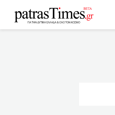
www.patrastimes.gr
09:29
Λέκκας: Δεν μας αν
λοιμωξιολόγων
09
– Εγκληματική ενέργεια «
Πανελλαδικών
08:
εργαζομένων για δώρο Πά
Αχαΐα
07:27
Με «τρ
σπίτι της στην Αγία Βαρβά
για συνταγογράφηση ναρκ