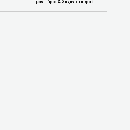
μανιτάρια & λάχανο τουρσί