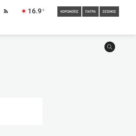
16.9
C
ΚΟΡΩΝΟΪΟΣ
ΠΑΤΡΑ
ΣΕΙΣΜΟΣ
υνεδριάζει, για τα επόμενα βήματα ελευθερίας, η επιτροπή των
 στο ΠΠΝΠ
08:50
Νεκρή 64χρονη γυναίκα στην Αγία Βαρβάρα
 η προμήθεια των 2 πρώτων self test στους υποψήφιους των
nik-V
08:00
ΕΦΚΑ: Πώς θα δηλωθούν οι ΑΠΔ
κτήτες ακινήτων η ένταξη στις αντικειμενικές νέων περιοχών στην
ετινό καλοκαίρι
07:25
Δολοφονία γυναίκας έξω από το
ων του 2021
07:00
Κακουργηματική δίωξη κατά του γιατρού