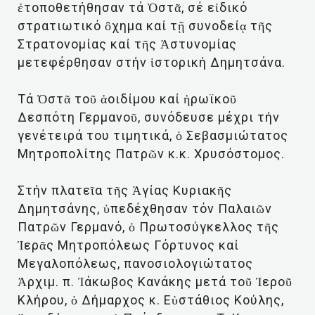
ἐτοποθετήθησαν τά Ὀστᾶ, σέ εἰδικό
στρατιωτικό ὂχημα καί τῇ συνοδείᾳ τῆς
Στρατονομίας καί τῆς Ἀστυνομίας
μετεφέρθησαν στήν ἱστορική Δημητσάνα.
Τά Ὀστᾶ τοῦ ἀοιδίμου καί ἡρωϊκοῦ
Δεσπότη Γερμανοῦ, συνόδευσε μέχρι τήν
γενέτειρά του τιμητικά, ὁ Σεβασμιώτατος
Μητροπολίτης Πατρῶν κ.κ. Χρυσόστομος.
Στήν πλατεῖα τῆς Ἁγίας Κυριακῆς
Δημητσάνης, ὑπεδέχθησαν τόν Παλαιῶν
Πατρῶν Γερμανό, ὁ Πρωτοσύγκελλος τῆς
Ἱερᾶς Μητροπόλεως Γόρτυνος καί
Μεγαλοπόλεως, πανοσιολογιώτατος
Ἀρχιμ. π. Ἰάκωβος Κανάκης μετά τοῦ Ἱεροῦ
Κλήρου, ὁ Δήμαρχος κ. Εὐστάθιος Κούλης,