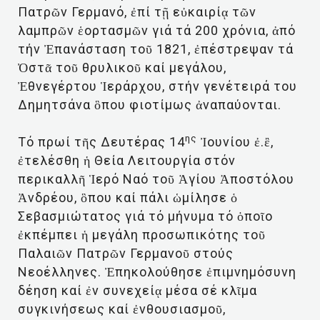
Πατρῶν Γερμανό, ἐπί τῇ εὐκαιρίᾳ τῶν
λαμπρῶν ἑορτασμῶν γιά τά 200 χρόνια, ἀπό
τήν Ἐπανάσταση τοῦ 1821, ἐπέστρεψαν τά
Ὀστᾶ τοῦ θρυλικοῦ καί μεγάλου,
Ἐθνεγέρτου Ἱεράρχου, στήν γενέτειρά του
Δημητσάνα ὃπου φιοτίμως ἀναπαύονται.
ης
Τό πρωί τῆς Δευτέρας 14
Ἰουνίου ἐ.ἒ,
ἐτελέσθη ἡ Θεία Λειτουργία στόν
περικαλλῆ Ἱερό Ναό τοῦ Ἁγίου Ἀποστόλου
Ἀνδρέου, ὃπου καί πάλι ὡμίλησε ὁ
Σεβασμιώτατος γιά τό μήνυμα τό ὁποῖο
ἐκπέμπει ἡ μεγάλη προσωπικότης τοῦ
Παλαιῶν Πατρῶν Γερμανοῦ στούς
Νεοέλληνες. Ἐπηκολούθησε ἐπιμνημόσυνη
δέηση καί ἐν συνεχείᾳ μέσα σέ κλῖμα
συγκινήσεως καί ἐνθουσιασμοῦ,