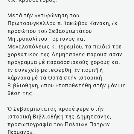
Μετά τήν ἀντιφώνηση τοῦ
Πρωτοσυγκέλλου π. Ἰακώβου Κανάκη, ἐκ
προσώπου τοῦ Σεβασμιωτάτου
Μητροπολίτου Γόρτυνος καί
Μεγαλοπόλεως κ. Ἱερεμίου, τά παιδιά τοῦ
χορευτικοῦ τῆς Δημητσάνης παρουσίασαν
πρόγραμμα μέ παραδοσιακούς χορούς καί
ἐν συνεχείᾳ μετεφέρθη ἐν πομπῇ ἡ
λάρνακα μέ τά Ὀστᾶ στήν ἱστορική
Βιβλιοθήκη, ὃπου ἐτοποθετήθη στήν μόνιμη
θέση της.
Ὁ Σεβασμιώτατος προσέφερε στήν
ἱστορική Βιβλιοθήκη τῆς Δημητσάνης,
προσωπογραφία τοῦ Παλαιῶν Πατρῶν
Γερμανοῦ.