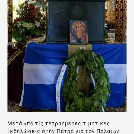
Μετά ἀπό τίς τετραήμερες τιμητικές
ἐκδηλώσεις στήν Πάτρα γιά τόν Παλαιῶν