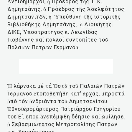
Ἀντιδήμαρχοι, ἡ Πρόεδρος τῆς Τ. Κ.
Δημητσάνης, ὁ Πρόεδρος τῆς Ἀδελφότητος
Δημητσανιτῶν, ἡ Ὑπεύθυνη τῆς ἱστορικῆς
Βιβλιοθήκης Δημητσάνης, ὁ Διοικητής
ΔΙΚΕ, Ὑποστράτηγος κ. Λεωνίδας
Γιοβάννης καί πολλοί συντοπίτες τοῦ
Παλαιῶν Πατρῶν Γερμανοῦ.
Ἡ λάρνακα μέ τά Ὀστᾶ τοῦ Παλαιῶν Πατρῶν
Γερμανοῦ ἐτοποθετήθη κατ’ ἀρχάς, μπροστά
ἀπό τόν ἀνδριάντα τοῦ Δημητσανίτου
Ἐθνοϊερομάρτυρος Πατριάρχου Γρηγορίου
τοῦ Ε΄, ὃπου ἀνεπέμφθη δέησις καί ὡμίλησε
ὁ Σεβασμιώτατος Μητροπολίτης Πατρῶν
κ.κ. Χρυσόστομος.