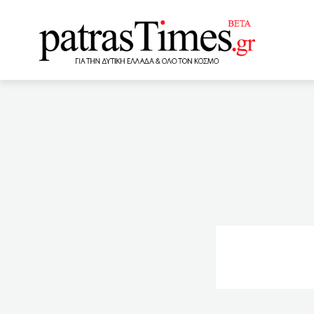
www.patrastimes.gr
12:25
Διπλή σύλληψη στην
αστυνομικοί στις ΗΠΑ διώ
ένδειξη διαμαρτυρίας
Πάτρα για παράβαση των 
αιμορραγία – Είχε κάνει 
εταιρείας
12:03
Αν
κατανάλωση
12:00
φοροελαφρύνσεις