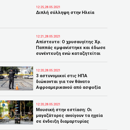
12:25,28.05.2021
Διπλή σύλληψη στην Ηλεία
12:21,28.05.2021
Απίστευτο: Ο χρυσαυγίτης Χρ.
Παππάς εμφανίστηκε και έδωσε
συνέντευξη ενώ καταζητείται
12:20,28.05.2021
3 αστυνομικοί στις ΗΠΑ
διώκονται για τον θάνατο
Αφροαμερικανού από ασφυξία
12:20,28.05.2021
Μουσική στην εστίαση: Οι
μαγαζάτορες ανοίγουν τα ηχεία
σε ένδειξη διαμαρτυρίας