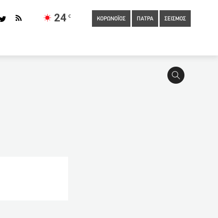
24
C
ΚΟΡΩΝΟΪΟΣ
ΠΑΤΡΑ
ΣΕΙΣΜΟΣ
ίστηκε και έδωσε συνέντευξη ενώ καταζητείται
12:20
3
Μουσική στην εστίαση: Οι μαγαζάτορες ανοίγουν τα ηχεία σε
δεκάδες κεραυνούς [εικόνες]
12:15
Νέα σύλληψη στην
τατική παραμένει η 34χρονη από τον Πύργο με εγκεφαλική
παριστάνοντας τον εκπρόσωπο διαδικτυακής επενδυτικής
12:01
Επιστροφή στο 2019 δείχνουν τα στοιχεία για την
Φορολογικές δηλώσεις 2021: Οι νέοι κωδικοί και οι