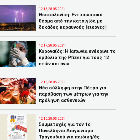
12:18,28.05.2021
Θεσσαλονίκη: Εντυπωσιακό
θέαμα από την καταιγίδα με
δεκάδες κεραυνούς [εικόνες]
12:17,28.05.2021
Κοροναϊός: Η Ιαπωνία ενέκρινε το
εμβόλιο της Pfizer για τους 12
ετών και άνω
12:15,28.05.2021
Νέα σύλληψη στην Πάτρα για
παράβαση των μέτρων για την
πρόληψη ασθενειών
12:10,28.05.2021
Συμμετοχές για τον 1ο
Πανελλήνιο Διαγωνισμό
Τραγουδιού για παιδική/ές