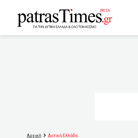
www.patrastimes.gr
13:00
Βοήθεια για παιδάκ
αργία
12:20
Κικίλι
Στη ΓΑΔΑ για κατάθεση η
φαρμακοποιών της χώρας η
10:55
Αλλάζει τον Ιούλιο 
εμβόλια για τους 25-29 ε
εργαστήριο
Αρχική
Δυτική Ελλάδα