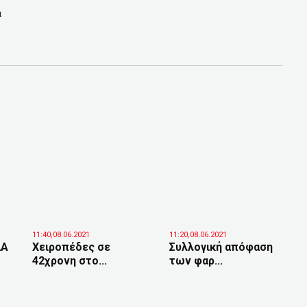
α
11:40,08.06.2021
11:20,08.06.2021
ΔΑ
Χειροπέδες σε
Συλλογική απόφαση
42χρονη στο...
των φαρ...