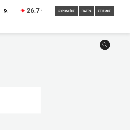
26.7
C
ΚΟΡΩΝΟΪΟΣ
ΠΑΤΡΑ
ΣΕΙΣΜΟΣ
ίησε κουταλάκια μιας χρήσης στη Θεία Κοινωνία και τέθηκε σε
α GPO: Προβάδισμα της ΝΔ με 12,6%
11:57
Γλυκά Νερά:
 Λιμάνι της Πάτρας
11:20
Συλλογική απόφαση των
πολίτη Πατρών για τα παιδιά που θα δώσουν Πανελλήνιες
νοείται στον Πηνειό ποταμό στη Λάρισα
10:40
Όλα τα
ο αφήνει ανοιχτή τη διαρροή του κορωνοϊού από