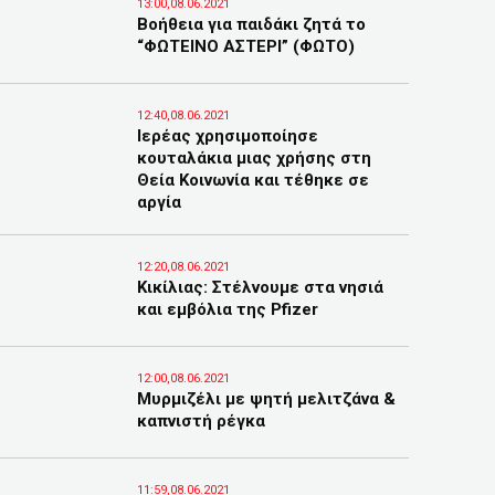
13:00,08.06.2021
Βοήθεια για παιδάκι ζητά το
“ΦΩΤΕΙΝΟ ΑΣΤΕΡΙ” (ΦΩΤΟ)
12:40,08.06.2021
Ιερέας χρησιμοποίησε
κουταλάκια μιας χρήσης στη
Θεία Κοινωνία και τέθηκε σε
αργία
12:20,08.06.2021
Κικίλιας: Στέλνουμε στα νησιά
και εμβόλια της Pfizer
12:00,08.06.2021
Μυρμιζέλι με ψητή μελιτζάνα &
καπνιστή ρέγκα
11:59,08.06.2021